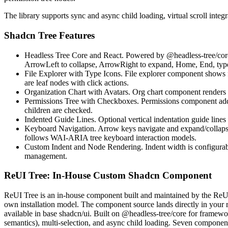
T
h
e
l
i
b
r
a
r
y
s
u
p
p
o
r
t
s
s
y
n
c
a
n
d
a
s
y
n
c
c
h
i
l
d
l
o
a
d
i
n
g
,
v
i
r
t
u
a
l
s
c
r
o
l
l
i
n
t
e
g
r
Shadcn Tree Features
Headless Tree Core and React.
P
o
w
e
r
e
d
b
y
@headless-tree/cor
A
r
r
o
w
L
e
f
t
t
o
c
o
l
l
a
p
s
e
,
A
r
r
o
w
R
i
g
h
t
t
o
e
x
p
a
n
d
,
H
o
m
e
,
E
n
d
,
t
y
p
File Explorer with Type Icons.
F
i
l
e
e
x
p
l
o
r
e
r
c
o
m
p
o
n
e
n
t
s
h
o
w
s
a
r
e
l
e
a
f
n
o
d
e
s
w
i
t
h
c
l
i
c
k
a
c
t
i
o
n
s
.
Organization Chart with Avatars.
O
r
g
c
h
a
r
t
c
o
m
p
o
n
e
n
t
r
e
n
d
e
r
s
Permissions Tree with Checkboxes.
P
e
r
m
i
s
s
i
o
n
s
c
o
m
p
o
n
e
n
t
a
d
c
h
i
l
d
r
e
n
a
r
e
c
h
e
c
k
e
d
.
Indented Guide Lines.
O
p
t
i
o
n
a
l
v
e
r
t
i
c
a
l
i
n
d
e
n
t
a
t
i
o
n
g
u
i
d
e
l
i
n
e
s
Keyboard Navigation.
A
r
r
o
w
k
e
y
s
n
a
v
i
g
a
t
e
a
n
d
e
x
p
a
n
d
/
c
o
l
l
a
p
f
o
l
l
o
w
s
W
A
I
-
A
R
I
A
t
r
e
e
k
e
y
b
o
a
r
d
i
n
t
e
r
a
c
t
i
o
n
m
o
d
e
l
s
.
Custom Indent and Node Rendering.
I
n
d
e
n
t
w
i
d
t
h
i
s
c
o
n
f
i
g
u
r
a
m
a
n
a
g
e
m
e
n
t
.
ReUI Tree: In-House Custom Shadcn Component
R
e
U
I
T
r
e
e
i
s
a
n
i
n
-
h
o
u
s
e
c
o
m
p
o
n
e
n
t
b
u
i
l
t
a
n
d
m
a
i
n
t
a
i
n
e
d
b
y
t
h
e
R
e
o
w
n
i
n
s
t
a
l
l
a
t
i
o
n
m
o
d
e
l
.
T
h
e
c
o
m
p
o
n
e
n
t
s
o
u
r
c
e
l
a
n
d
s
d
i
r
e
c
t
l
y
i
n
y
o
u
r
a
v
a
i
l
a
b
l
e
i
n
b
a
s
e
s
h
a
d
c
n
/
u
i
.
B
u
i
l
t
o
n
@headless-tree/core
f
o
r
f
r
a
m
e
w
o
s
e
m
a
n
t
i
c
s
)
,
m
u
l
t
i
-
s
e
l
e
c
t
i
o
n
,
a
n
d
a
s
y
n
c
c
h
i
l
d
l
o
a
d
i
n
g
.
S
e
v
e
n
c
o
m
p
o
n
e
n