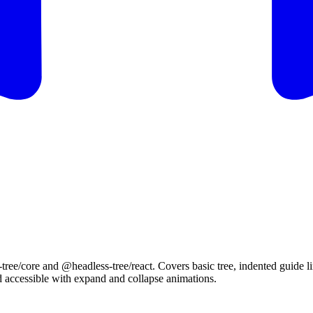
tree/core
a
n
d
@headless-tree/react
.
C
o
v
e
r
s
b
a
s
i
c
t
r
e
e
,
i
n
d
e
n
t
e
d
g
u
i
d
e
l
i
d
a
c
c
e
s
s
i
b
l
e
w
i
t
h
e
x
p
a
n
d
a
n
d
c
o
l
l
a
p
s
e
a
n
i
m
a
t
i
o
n
s
.