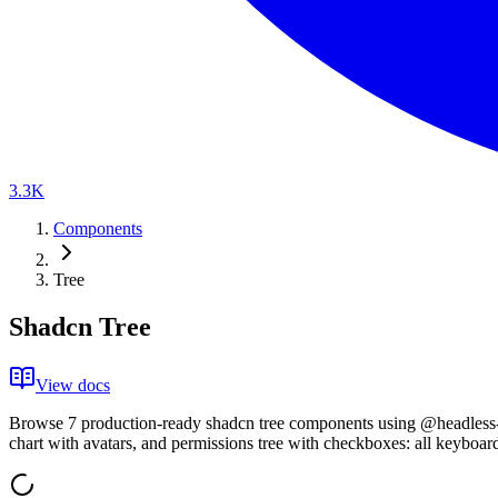
3.3K
Components
Tree
Shadcn Tree
View docs
B
r
o
w
s
e
7
p
r
o
d
u
c
t
i
o
n
-
r
e
a
d
y
s
h
a
d
c
n
t
r
e
e
c
o
m
p
o
n
e
n
t
s
u
s
i
n
g
@headless-
c
h
a
r
t
w
i
t
h
a
v
a
t
a
r
s
,
a
n
d
p
e
r
m
i
s
s
i
o
n
s
t
r
e
e
w
i
t
h
c
h
e
c
k
b
o
x
e
s
:
a
l
l
k
e
y
b
o
a
r