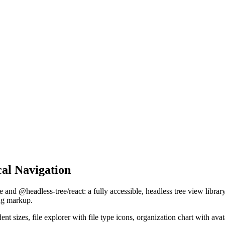
cal Navigation
e
a
n
d
@headless-tree/react
:
a
f
u
l
l
y
a
c
c
e
s
s
i
b
l
e
,
h
e
a
d
l
e
s
s
t
r
e
e
v
i
e
w
l
i
b
r
a
r
n
g
m
a
r
k
u
p
.
d
e
n
t
s
i
z
e
s
,
f
i
l
e
e
x
p
l
o
r
e
r
w
i
t
h
f
i
l
e
t
y
p
e
i
c
o
n
s
,
o
r
g
a
n
i
z
a
t
i
o
n
c
h
a
r
t
w
i
t
h
a
v
a
t