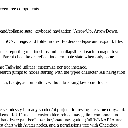
e
v
e
n
t
r
e
e
c
o
m
p
o
n
e
n
t
s
.
p
a
n
d
/
c
o
l
l
a
p
s
e
s
t
a
t
e
,
k
e
y
b
o
a
r
d
n
a
v
i
g
a
t
i
o
n
(
A
r
r
o
w
U
p
,
A
r
r
o
w
D
o
w
n
,
t
,
J
S
O
N
,
i
m
a
g
e
,
a
n
d
f
o
l
d
e
r
n
o
d
e
s
.
F
o
l
d
e
r
s
c
o
l
l
a
p
s
e
a
n
d
e
x
p
a
n
d
;
f
i
l
e
s
s
e
n
t
s
r
e
p
o
r
t
i
n
g
r
e
l
a
t
i
o
n
s
h
i
p
s
a
n
d
i
s
c
o
l
l
a
p
s
i
b
l
e
a
t
e
a
c
h
m
a
n
a
g
e
r
l
e
v
e
l
.
s
.
P
a
r
e
n
t
c
h
e
c
k
b
o
x
e
s
r
e
f
l
e
c
t
i
n
d
e
t
e
r
m
i
n
a
t
e
s
t
a
t
e
w
h
e
n
o
n
l
y
s
o
m
e
a
r
e
T
a
i
l
w
i
n
d
u
t
i
l
i
t
i
e
s
:
c
u
s
t
o
m
i
z
e
p
e
r
t
r
e
e
i
n
s
t
a
n
c
e
.
s
e
a
r
c
h
j
u
m
p
s
t
o
n
o
d
e
s
s
t
a
r
t
i
n
g
w
i
t
h
t
h
e
t
y
p
e
d
c
h
a
r
a
c
t
e
r
.
A
l
l
n
a
v
i
g
a
t
i
o
n
v
a
t
a
r
,
b
a
d
g
e
,
a
c
t
i
o
n
b
u
t
t
o
n
:
w
i
t
h
o
u
t
b
r
e
a
k
i
n
g
k
e
y
b
o
a
r
d
f
o
c
u
s
e
s
e
a
m
l
e
s
s
l
y
i
n
t
o
a
n
y
s
h
a
d
c
n
/
u
i
p
r
o
j
e
c
t
:
f
o
l
l
o
w
i
n
g
t
h
e
s
a
m
e
c
o
p
y
-
a
n
d
-
k
e
n
s
.
R
e
U
I
T
r
e
e
i
s
a
c
u
s
t
o
m
h
i
e
r
a
r
c
h
i
c
a
l
n
a
v
i
g
a
t
i
o
n
c
o
m
p
o
n
e
n
t
n
o
t
h
a
n
d
l
e
s
e
x
p
a
n
d
/
c
o
l
l
a
p
s
e
,
k
e
y
b
o
a
r
d
n
a
v
i
g
a
t
i
o
n
(
f
u
l
l
W
A
I
-
A
R
I
A
t
r
e
e
r
g
c
h
a
r
t
w
i
t
h
A
v
a
t
a
r
n
o
d
e
s
,
a
n
d
a
p
e
r
m
i
s
s
i
o
n
s
t
r
e
e
w
i
t
h
C
h
e
c
k
b
o
x