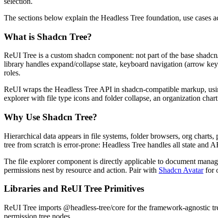
s
e
l
e
c
t
i
o
n
.
T
h
e
s
e
c
t
i
o
n
s
b
e
l
o
w
e
x
p
l
a
i
n
t
h
e
H
e
a
d
l
e
s
s
T
r
e
e
f
o
u
n
d
a
t
i
o
n
,
u
s
e
c
a
s
e
s
a
What is Shadcn Tree?
R
e
U
I
T
r
e
e
i
s
a
c
u
s
t
o
m
s
h
a
d
c
n
c
o
m
p
o
n
e
n
t
:
n
o
t
p
a
r
t
o
f
t
h
e
b
a
s
e
s
h
a
d
c
n
l
i
b
r
a
r
y
h
a
n
d
l
e
s
e
x
p
a
n
d
/
c
o
l
l
a
p
s
e
s
t
a
t
e
,
k
e
y
b
o
a
r
d
n
a
v
i
g
a
t
i
o
n
(
a
r
r
o
w
k
e
y
r
o
l
e
s
.
R
e
U
I
w
r
a
p
s
t
h
e
H
e
a
d
l
e
s
s
T
r
e
e
A
P
I
i
n
s
h
a
d
c
n
-
c
o
m
p
a
t
i
b
l
e
m
a
r
k
u
p
,
u
s
i
e
x
p
l
o
r
e
r
w
i
t
h
f
i
l
e
t
y
p
e
i
c
o
n
s
a
n
d
f
o
l
d
e
r
c
o
l
l
a
p
s
e
,
a
n
o
r
g
a
n
i
z
a
t
i
o
n
c
h
a
r
t
Why Use Shadcn Tree?
H
i
e
r
a
r
c
h
i
c
a
l
d
a
t
a
a
p
p
e
a
r
s
i
n
f
i
l
e
s
y
s
t
e
m
s
,
f
o
l
d
e
r
b
r
o
w
s
e
r
s
,
o
r
g
c
h
a
r
t
s
,
t
r
e
e
f
r
o
m
s
c
r
a
t
c
h
i
s
e
r
r
o
r
-
p
r
o
n
e
:
H
e
a
d
l
e
s
s
T
r
e
e
h
a
n
d
l
e
s
a
l
l
s
t
a
t
e
a
n
d
A
T
h
e
f
i
l
e
e
x
p
l
o
r
e
r
c
o
m
p
o
n
e
n
t
i
s
d
i
r
e
c
t
l
y
a
p
p
l
i
c
a
b
l
e
t
o
d
o
c
u
m
e
n
t
m
a
n
a
g
p
e
r
m
i
s
s
i
o
n
s
n
e
s
t
b
y
r
e
s
o
u
r
c
e
a
n
d
a
c
t
i
o
n
.
P
a
i
r
w
i
t
h
Shadcn Avatar
f
o
r
Libraries and ReUI Tree Primitives
R
e
U
I
T
r
e
e
i
m
p
o
r
t
s
@headless-tree/core
f
o
r
t
h
e
f
r
a
m
e
w
o
r
k
-
a
g
n
o
s
t
i
c
t
r
p
e
r
m
i
s
s
i
o
n
t
r
e
e
n
o
d
e
s
.