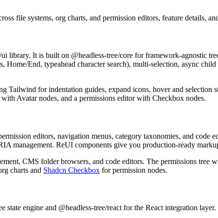
c
r
o
s
s
f
i
l
e
s
y
s
t
e
m
s
,
o
r
g
c
h
a
r
t
s
,
a
n
d
p
e
r
m
i
s
s
i
o
n
e
d
i
t
o
r
s
,
f
e
a
t
u
r
e
d
e
t
a
i
l
s
,
a
n
/
u
i
l
i
b
r
a
r
y
.
I
t
i
s
b
u
i
l
t
o
n
@headless-tree/core
f
o
r
f
r
a
m
e
w
o
r
k
-
a
g
n
o
s
t
i
c
t
r
e
s
,
H
o
m
e
/
E
n
d
,
t
y
p
e
a
h
e
a
d
c
h
a
r
a
c
t
e
r
s
e
a
r
c
h
)
,
m
u
l
t
i
-
s
e
l
e
c
t
i
o
n
,
a
s
y
n
c
c
h
i
l
d
n
g
T
a
i
l
w
i
n
d
f
o
r
i
n
d
e
n
t
a
t
i
o
n
g
u
i
d
e
s
,
e
x
p
a
n
d
i
c
o
n
s
,
h
o
v
e
r
a
n
d
s
e
l
e
c
t
i
o
n
s
w
i
t
h
A
v
a
t
a
r
n
o
d
e
s
,
a
n
d
a
p
e
r
m
i
s
s
i
o
n
s
e
d
i
t
o
r
w
i
t
h
C
h
e
c
k
b
o
x
n
o
d
e
s
.
p
e
r
m
i
s
s
i
o
n
e
d
i
t
o
r
s
,
n
a
v
i
g
a
t
i
o
n
m
e
n
u
s
,
c
a
t
e
g
o
r
y
t
a
x
o
n
o
m
i
e
s
,
a
n
d
c
o
d
e
e
R
I
A
m
a
n
a
g
e
m
e
n
t
.
R
e
U
I
c
o
m
p
o
n
e
n
t
s
g
i
v
e
y
o
u
p
r
o
d
u
c
t
i
o
n
-
r
e
a
d
y
m
a
r
k
u
e
m
e
n
t
,
C
M
S
f
o
l
d
e
r
b
r
o
w
s
e
r
s
,
a
n
d
c
o
d
e
e
d
i
t
o
r
s
.
T
h
e
p
e
r
m
i
s
s
i
o
n
s
t
r
e
e
w
o
r
g
c
h
a
r
t
s
a
n
d
Shadcn Checkbox
f
o
r
p
e
r
m
i
s
s
i
o
n
n
o
d
e
s
.
e
e
s
t
a
t
e
e
n
g
i
n
e
a
n
d
@headless-tree/react
f
o
r
t
h
e
R
e
a
c
t
i
n
t
e
g
r
a
t
i
o
n
l
a
y
e
r
.