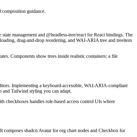
d
c
o
m
p
o
s
i
t
i
o
n
g
u
i
d
a
n
c
e
.
e
s
t
a
t
e
m
a
n
a
g
e
m
e
n
t
a
n
d
@headless-tree/react
f
o
r
R
e
a
c
t
b
i
n
d
i
n
g
s
.
T
h
e
l
o
a
d
i
n
g
,
d
r
a
g
-
a
n
d
-
d
r
o
p
r
e
o
r
d
e
r
i
n
g
,
a
n
d
W
A
I
-
A
R
I
A
t
r
e
e
a
n
d
t
r
e
e
i
t
e
m
t
a
t
e
s
.
C
o
m
p
o
n
e
n
t
s
s
h
o
w
t
r
e
e
s
i
n
s
i
d
e
r
e
a
l
i
s
t
i
c
c
o
n
t
a
i
n
e
r
s
:
a
f
i
l
e
d
i
t
o
r
s
.
I
m
p
l
e
m
e
n
t
i
n
g
a
k
e
y
b
o
a
r
d
-
a
c
c
e
s
s
i
b
l
e
,
W
A
I
-
A
R
I
A
-
c
o
m
p
l
i
a
n
t
p
a
n
d
T
a
i
l
w
i
n
d
s
t
y
l
i
n
g
y
o
u
c
a
n
a
d
a
p
t
.
i
t
h
c
h
e
c
k
b
o
x
e
s
h
a
n
d
l
e
s
r
o
l
e
-
b
a
s
e
d
a
c
c
e
s
s
c
o
n
t
r
o
l
U
I
s
w
h
e
r
e
I
t
c
o
m
p
o
s
e
s
s
h
a
d
c
n
A
v
a
t
a
r
f
o
r
o
r
g
c
h
a
r
t
n
o
d
e
s
a
n
d
C
h
e
c
k
b
o
x
f
o
r