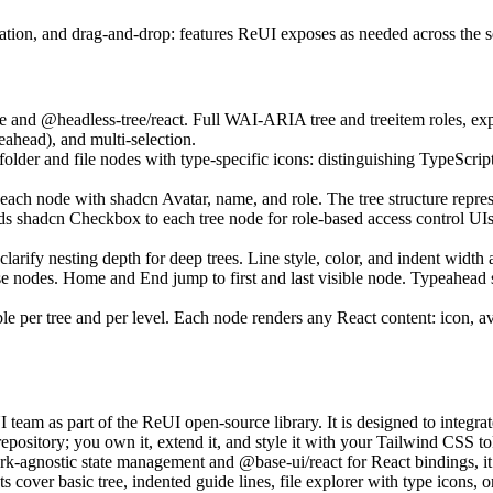
a
t
i
o
n
,
a
n
d
d
r
a
g
-
a
n
d
-
d
r
o
p
:
f
e
a
t
u
r
e
s
R
e
U
I
e
x
p
o
s
e
s
a
s
n
e
e
d
e
d
a
c
r
o
s
s
t
h
e
s
e
a
n
d
@headless-tree/react
.
F
u
l
l
W
A
I
-
A
R
I
A
t
r
e
e
a
n
d
t
r
e
e
i
t
e
m
r
o
l
e
s
,
e
x
e
a
h
e
a
d
)
,
a
n
d
m
u
l
t
i
-
s
e
l
e
c
t
i
o
n
.
f
o
l
d
e
r
a
n
d
f
i
l
e
n
o
d
e
s
w
i
t
h
t
y
p
e
-
s
p
e
c
i
f
i
c
i
c
o
n
s
:
d
i
s
t
i
n
g
u
i
s
h
i
n
g
T
y
p
e
S
c
r
i
p
e
a
c
h
n
o
d
e
w
i
t
h
s
h
a
d
c
n
A
v
a
t
a
r
,
n
a
m
e
,
a
n
d
r
o
l
e
.
T
h
e
t
r
e
e
s
t
r
u
c
t
u
r
e
r
e
p
r
e
d
s
s
h
a
d
c
n
C
h
e
c
k
b
o
x
t
o
e
a
c
h
t
r
e
e
n
o
d
e
f
o
r
r
o
l
e
-
b
a
s
e
d
a
c
c
e
s
s
c
o
n
t
r
o
l
U
I
c
l
a
r
i
f
y
n
e
s
t
i
n
g
d
e
p
t
h
f
o
r
d
e
e
p
t
r
e
e
s
.
L
i
n
e
s
t
y
l
e
,
c
o
l
o
r
,
a
n
d
i
n
d
e
n
t
w
i
d
t
h
s
e
n
o
d
e
s
.
H
o
m
e
a
n
d
E
n
d
j
u
m
p
t
o
f
i
r
s
t
a
n
d
l
a
s
t
v
i
s
i
b
l
e
n
o
d
e
.
T
y
p
e
a
h
e
a
d
b
l
e
p
e
r
t
r
e
e
a
n
d
p
e
r
l
e
v
e
l
.
E
a
c
h
n
o
d
e
r
e
n
d
e
r
s
a
n
y
R
e
a
c
t
c
o
n
t
e
n
t
:
i
c
o
n
,
a
U
I
t
e
a
m
a
s
p
a
r
t
o
f
t
h
e
R
e
U
I
o
p
e
n
-
s
o
u
r
c
e
l
i
b
r
a
r
y
.
I
t
i
s
d
e
s
i
g
n
e
d
t
o
i
n
t
e
g
r
a
t
r
e
p
o
s
i
t
o
r
y
;
y
o
u
o
w
n
i
t
,
e
x
t
e
n
d
i
t
,
a
n
d
s
t
y
l
e
i
t
w
i
t
h
y
o
u
r
T
a
i
l
w
i
n
d
C
S
S
t
o
r
k
-
a
g
n
o
s
t
i
c
s
t
a
t
e
m
a
n
a
g
e
m
e
n
t
a
n
d
@base-ui/react
f
o
r
R
e
a
c
t
b
i
n
d
i
n
g
s
,
i
t
t
s
c
o
v
e
r
b
a
s
i
c
t
r
e
e
,
i
n
d
e
n
t
e
d
g
u
i
d
e
l
i
n
e
s
,
f
i
l
e
e
x
p
l
o
r
e
r
w
i
t
h
t
y
p
e
i
c
o
n
s
,
o