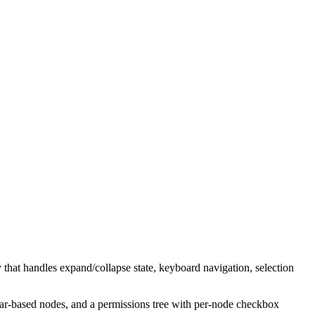
y
t
h
a
t
h
a
n
d
l
e
s
e
x
p
a
n
d
/
c
o
l
l
a
p
s
e
s
t
a
t
e
,
k
e
y
b
o
a
r
d
n
a
v
i
g
a
t
i
o
n
,
s
e
l
e
c
t
i
o
n
a
r
-
b
a
s
e
d
n
o
d
e
s
,
a
n
d
a
p
e
r
m
i
s
s
i
o
n
s
t
r
e
e
w
i
t
h
p
e
r
-
n
o
d
e
c
h
e
c
k
b
o
x