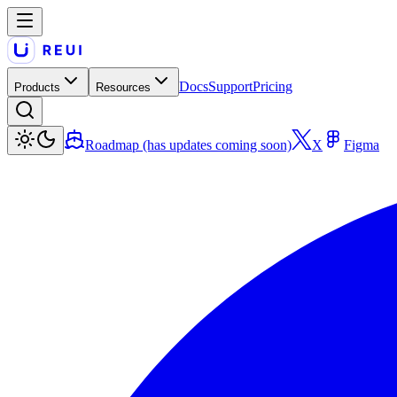
Docs
Support
Pricing
Products
Resources
Roadmap (has updates coming soon)
X
Figma