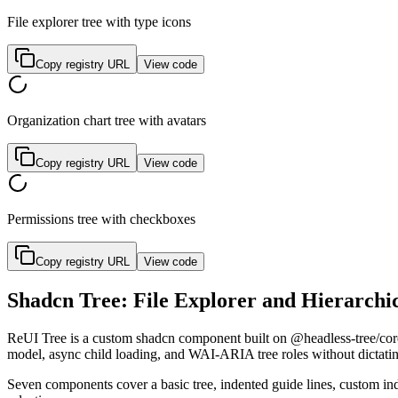
File explorer tree with type icons
Copy registry URL
View code
Organization chart tree with avatars
Copy registry URL
View code
Permissions tree with checkboxes
Copy registry URL
View code
Shadcn Tree: File Explorer and Hierarchi
R
e
U
I
T
r
e
e
i
s
a
c
u
s
t
o
m
s
h
a
d
c
n
c
o
m
p
o
n
e
n
t
b
u
i
l
t
o
n
@headless-tree/cor
m
o
d
e
l
,
a
s
y
n
c
c
h
i
l
d
l
o
a
d
i
n
g
,
a
n
d
W
A
I
-
A
R
I
A
t
r
e
e
r
o
l
e
s
w
i
t
h
o
u
t
d
i
c
t
a
t
i
S
e
v
e
n
c
o
m
p
o
n
e
n
t
s
c
o
v
e
r
a
b
a
s
i
c
t
r
e
e
,
i
n
d
e
n
t
e
d
g
u
i
d
e
l
i
n
e
s
,
c
u
s
t
o
m
i
n