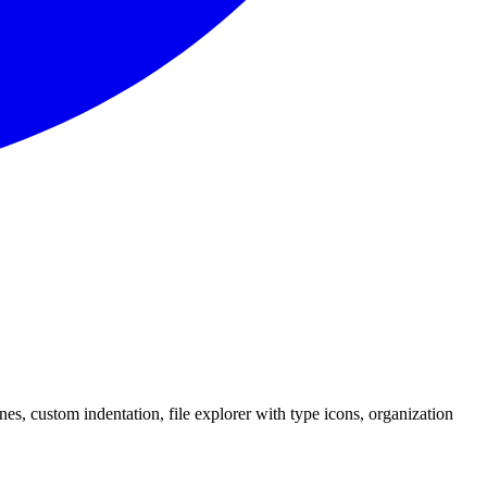
n
e
s
,
c
u
s
t
o
m
i
n
d
e
n
t
a
t
i
o
n
,
f
i
l
e
e
x
p
l
o
r
e
r
w
i
t
h
t
y
p
e
i
c
o
n
s
,
o
r
g
a
n
i
z
a
t
i
o
n